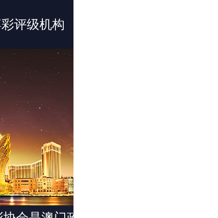
博彩评级机构
会是澳门政府成立，对澳门区内各大博